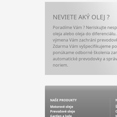
NEVIETE AKÝ OLEJ ?
Poradíme Vám ? Neriskujte nes
oleja alebo oleja do diferenciálu
výmena Vám zachráni prevodovku
Zdarma Vám vyšpecifikujeme pož
ponúkame odborné školenia zam
automatické prevodovky a sprá
noriem.
NAŠE PRODUKTY
Motorové oleje
Prevodové oleje
Garden a lode