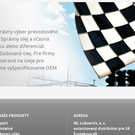
právny výber prevodového
. Správny olej a včasná
 alebo diferenciál.
adovaný olej. Pre firmy
erané na oleje pre
vne vyšpecifikovanie OEM
NAŠE PRODUKTY
ADRESA
Šport
ML Lubservis, a. s.
Ostatné
autorizovaný distribútor pre SR
Mazací plán
Šustekova 49