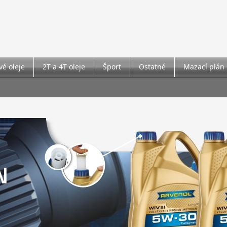
é oleje
2T a 4T oleje
Šport
Ostatné
Mazací plán