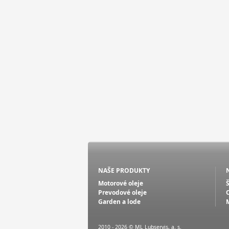
NAŠE PRODUKTY
Motorové oleje
Prevodové oleje
Garden a lode
2010 - 2026 © ML Lubservis, a. s.