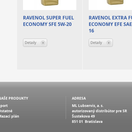
RAVENOL SUPER FUEL
RAVENOL EXTRA F
ECONOMY SFE 5W-20
ECONOMY EFE SAE
16
Detaily
Detaily
NAŠE PRODUKTY
ADRESA
Šport
ML Lubservis, a. s.
Ostatné
autorizovaný distribútor pre SR
Mazací plán
Šustekova 49
851 01 Bratislava