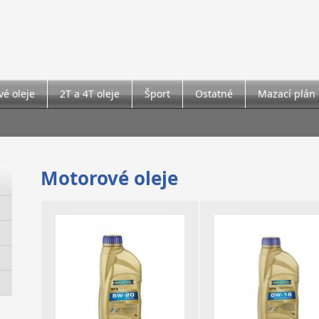
é oleje
2T a 4T oleje
Šport
Ostatné
Mazací plán
Motorové oleje