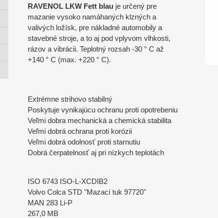
RAVENOL LKW Fett blau
je určený pre
mazanie vysoko namáhaných klzných a
valivých ložísk, pre nákladné automobily a
stavebné stroje, a to aj pod vplyvom vlhkosti,
rázov a vibrácii. Teplotný rozsah -30 ° C až
+140 ° C (max. +220 ° C).
Extrémne strihovo stabilný
Poskytuje vynikajúcu ochranu proti opotrebeniu
Veľmi dobra mechanická a chemická stabilita
Veľmi dobrá ochrana proti korózii
Veľmi dobrá odolnosť proti starnutiu
Dobrá čerpatelnosť aj pri nízkych teplotách
ISO 6743 ISO-L-XCDIB2
Volvo Colca STD "Mazací tuk 97720"
MAN 283 Li-P
267,0 MB