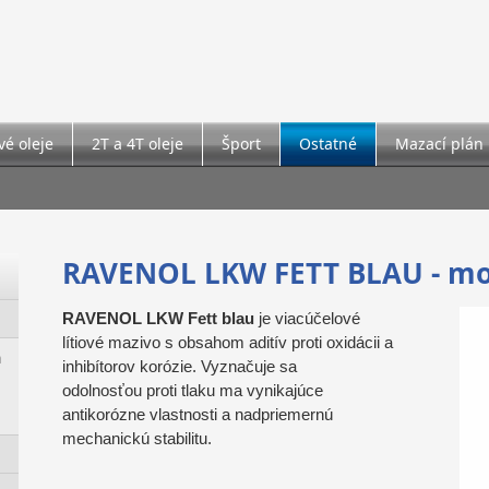
é oleje
2T a 4T oleje
Šport
Ostatné
Mazací plán
RAVENOL LKW FETT BLAU - m
RAVENOL LKW Fett blau
je viacúčelové
lítiové mazivo s obsahom aditív proti oxidácii a
á
inhibítorov korózie. Vyznačuje sa
odolnosťou proti tlaku ma vynikajúce
antikorózne vlastnosti a nadpriemernú
mechanickú stabilitu.