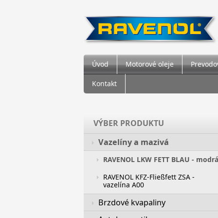
Úvod
Motorové oleje
Prevodov
Kontakt
VÝBER PRODUKTU
Vazelíny a mazivá
RAVENOL LKW FETT BLAU - modr
RAVENOL KFZ-Fließfett ZSA -
vazelína A00
Brzdové kvapaliny