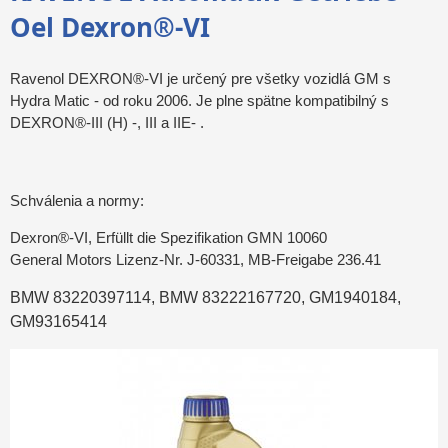
Oel Dexron®-VI
Ravenol DEXRON®-VI je určený pre všetky vozidlá GM s
Hydra Matic - od roku 2006. Je plne spätne kompatibilný s
DEXRON®-III (H) -, III a IIE- .
Schválenia a normy:
Dexron®-VI, Erfüllt die Spezifikation GMN 10060
General Motors Lizenz-Nr. J-60331, MB-Freigabe 236.41
BMW 83220397114, BMW 83222167720, GM1940184,
GM93165414