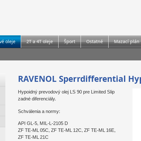
é oleje
2T a 4T oleje
Šport
Ostatné
Mazací plán
RAVENOL Sperrdifferential Hy
Hypoidný prevodový olej LS 90 pre Limited Slip
zadné diferenciály.
Schválenia a normy:
API GL-5, MIL-L-2105 D
ZF TE-ML 05C, ZF TE-ML 12C, ZF TE-ML 16E,
ZF TE-ML 21C