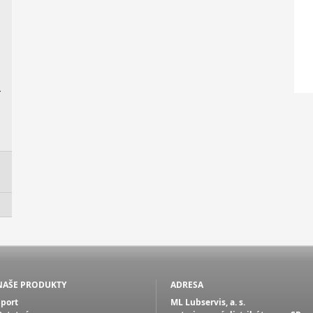
d
-
NAŠE PRODUKTY
ADRESA
Šport
ML Lubservis, a. s.